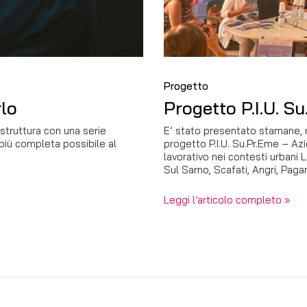
Progetto
rlo
Progetto P.I.U. S
ruttura con una serie
E’ stato presentato stamane, n
 più completa possibile al
progetto P.I.U. Su.Pr.Eme – Az
lavorativo nei contesti urbani
Sul Sarno, Scafati, Angri, Paga
Leggi l’articolo completo »