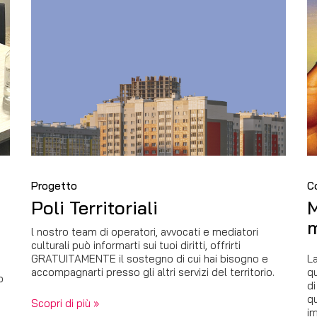
Progetto
C
Poli Territoriali
M
m
l nostro team di operatori, avvocati e mediatori
culturali può informarti sui tuoi diritti, offrirti
GRATUITAMENTE il sostegno di cui hai bisogno e
La
accompagnarti presso gli altri servizi del territorio.
qu
o
di
qu
Scopri di più »
im