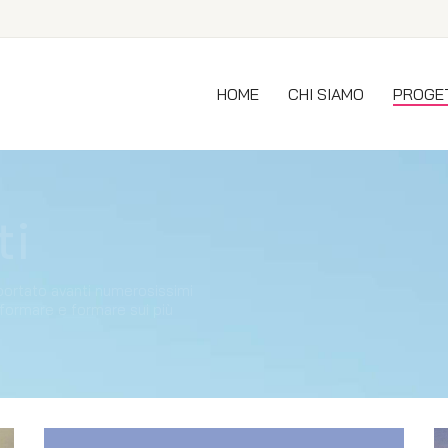
HOME
CHI SIAMO
PROGE
ti
ortato avanti numerosissimi
informare e formare sui più